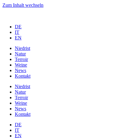
Zum Inhalt wechseln
DE
IT
EN
Niedrist
Natur
Terroir
Weine
News
Kontakt
Niedrist
Natur
Terroir
Weine
News
Kontakt
DE
IT
EN