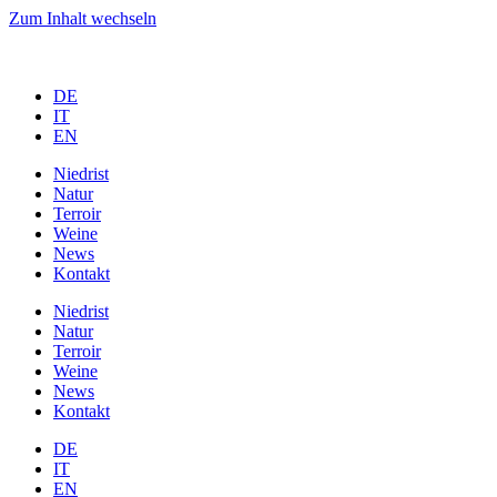
Zum Inhalt wechseln
DE
IT
EN
Niedrist
Natur
Terroir
Weine
News
Kontakt
Niedrist
Natur
Terroir
Weine
News
Kontakt
DE
IT
EN