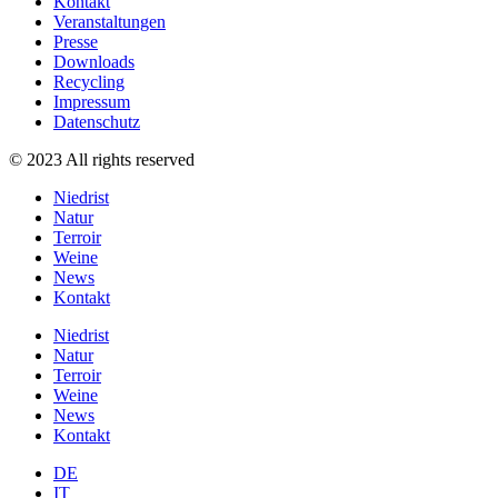
Kontakt
Veranstaltungen
Presse
Downloads
Recycling
Impressum
Datenschutz
© 2023 All rights reserved
Niedrist
Natur
Terroir
Weine
News
Kontakt
Niedrist
Natur
Terroir
Weine
News
Kontakt
DE
IT