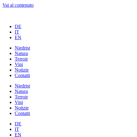
Vai al contenuto
DE
IT
EN
Niedrist
Natura
Terroir
Vini
Notizie
Contatti
Niedrist
Natura
Terroir
Vini
Notizie
Contatti
DE
IT
EN