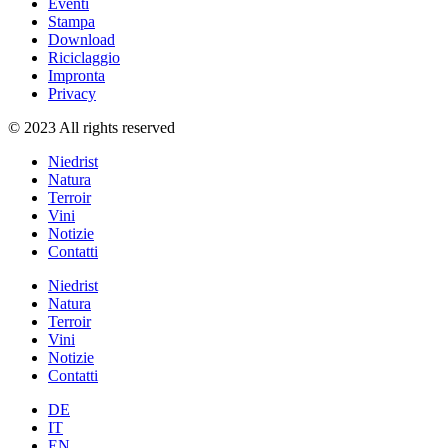
Eventi
Stampa
Download
Riciclaggio
Impronta
Privacy
© 2023 All rights reserved
Niedrist
Natura
Terroir
Vini
Notizie
Contatti
Niedrist
Natura
Terroir
Vini
Notizie
Contatti
DE
IT
EN